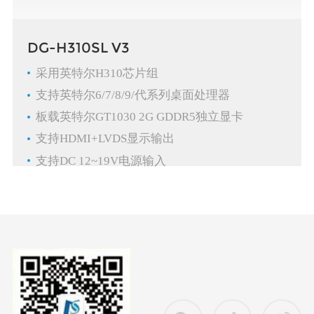
DG-H310SL V3
采用英特尔H310芯片组
支持英特尔6/7/8/9/代系列桌面处理器
板载英特尔GT1030 2G GDDR5独立显卡
支持HDMI+LVDS显示输出
支持DC 12~19V电源输入