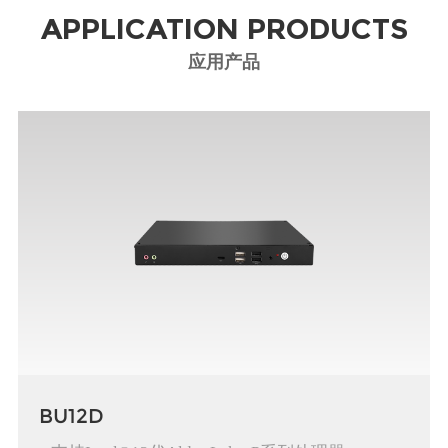
APPLICATION PRODUCTS
率、再造智慧门店、重塑供应网络四大方面全面转型
突破。借助数字化新兴技术，实现零售业务模式的颠
应用产品
覆式重构和智慧零售转型。
鼎盛智能针对零售市场数字广告牌、自动设备、贩卖
机等推出不同性能平台产品方案，助力零售商打造全
新商业形态，通过个性化服务提升消费者体验。
BU12D