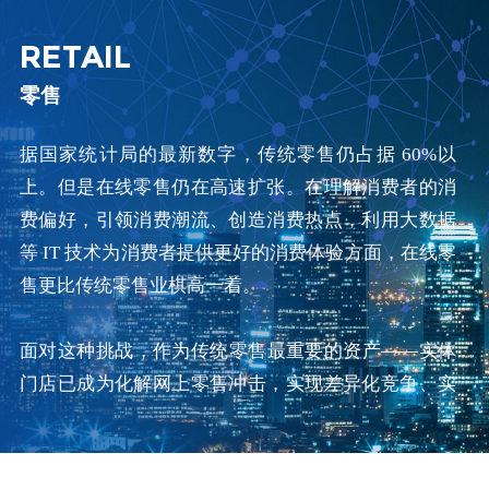
RETAIL
零售
据国家统计局的最新数字，传统零售仍占据 60%以
上。但是在线零售仍在高速扩张。在理解消费者的消
费偏好，引领消费潮流、创造消费热点，利用大数据
等 IT 技术为消费者提供更好的消费体验方面，在线零
售更比传统零售业棋高一着。
面对这种挑战，作为传统零售最重要的资产——实体
门店已成为化解网上零售冲击，实现差异化竞争、实
现转型创新的重要途径。面对在线零售的强挑战，实
体零售企业就需要找准机会反思自己的业务模式和商
店扮演的角色，重点将从提升客户体验、改善运营效