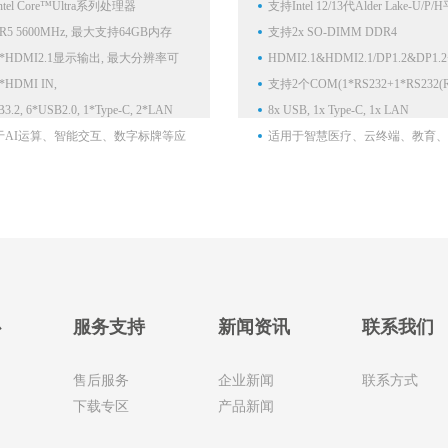
tel Core™Ultra系列处理器
支持Intel 12/13代Alder Lake-U/P
DR5 5600MHz, 最大支持64GB内存
性能处理器
支持2x SO-DIMM DDR4
*HDMI2.1显示输出, 最大分辨率可
3200/2933/2666/2400MHz
HDMI2.1&HDMI2.1/DP1.2&DP1.2
@60Hz
HDMI IN,
支持三显
支持2个COM(1*RS232+1*RS232(
M(1*RS232+1*R232/R485)
3.2, 6*USB2.0, 1*Type-C, 2*LAN
选))
8x USB, 1x Type-C, 1x LAN
于AI运算、智能交互、数字标牌等应
适用于智慧医疗、云终端、教育、
行业
心
服务支持
新闻资讯
联系我们
售后服务
企业新闻
联系方式
下载专区
产品新闻