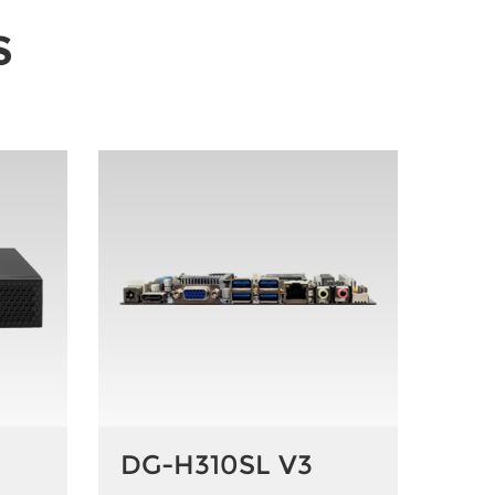
S
DG-H310SL V3