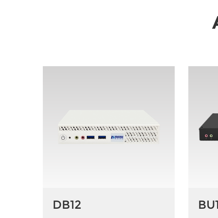
DB12
BU