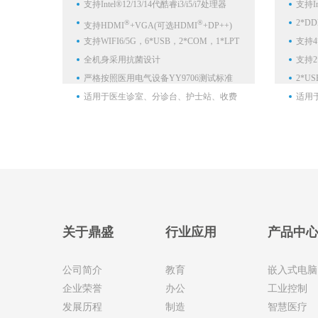
支持Intel®12/13/14代酷睿i3/i5/i7处理器
支持In
2*D
®
®
支持HDMI
+VGA(可选HDMI
+DP++)
支持WIFI6/5G，6*USB，2*COM，1*LPT
支持4
双屏同显异显,支持双路4K
全机身采用抗菌设计
达8K
支持2*
严格按照医用电气设备YY9706测试标准
1*CO
2*USB
并已通过医规认证
适用于医生诊室、分诊台、护士站、收费
适用
窗口、医院办公室等应用场景
用
关于鼎盛
行业应用
产品中
公司简介
教育
嵌入式电脑
企业荣誉
办公
工业控制
发展历程
制造
智慧医疗