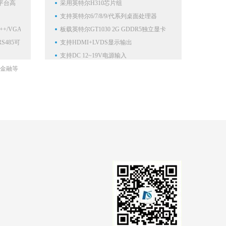
/H平台高
采用英特尔H310芯片组
支持英特尔6/7/8/9/代系列桌面处理器
++/VGA,
板载英特尔GT1030 2G GDDR5独立显卡
RS485可
支持HDMI+LVDS显示输出
支持DC 12~19V电源输入
金融等