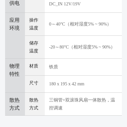
供电
DC_IN 12V/19V
应用
操作
0～40°C（相对湿度5% ~ 90%）
环境
温度
储存
-20～80°C（相对湿度5% ~ 90%）
温度
物理
材质
铁质
特性
尺寸
180 x 195 x 42 mm
散热
散热
三铜管+双滚珠风扇一体散热，温
方式
方式
控调速